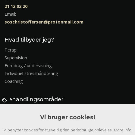
21 12 02 20
Email:
soschristoffersen@protonmail.com
Hvad tilbyder jeg?
Terapi
Supervision
Foredrag / undervisning
Individuel stresshåndtering
Coaching
Behandlingsområder
Almenpsykologiske vanskeligheder
Vi bruger cookies!
Krise
Stress
Vi benytter cookies for at give dig den bedst mulige oplevelse.
More info
Traumer og chok