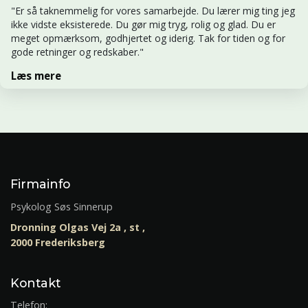
"Er så taknemmelig for vores samarbejde. Du lærer mig ting jeg
ikke vidste eksisterede. Du gør mig tryg, rolig og glad. Du er
meget opmærksom, godhjertet og iderig. Tak for tiden og for
gode retninger og redskaber."
Læs mere
Firmainfo
Psykolog Søs Sinnerup
Dronning Olgas Vej 2a , st ,
2000 Frederiksberg
Kontakt
Telefon: