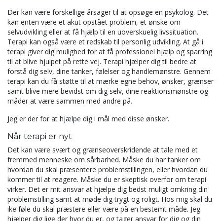
Der kan være forskellige årsager til at opsøge en psykolog. Det
kan enten være et akut opstået problem, et ønske om
selvudvikling eller at få hjælp til en uoverskuelig livssituation.
Terapi kan også være et redskab til personlig udvikling. At gå i
terapi giver dig mulighed for at få professionel hjælp og sparring
til at blive hjulpet på rette vej. Terapi hjælper dig til bedre at
forstå dig selv, dine tanker, følelser og handlemønstre. Gennem
terapi kan du få støtte til at mærke egne behov, ønsker, grænser
samt blive mere bevidst om dig selv, dine reaktionsmønstre og
måder at være sammen med andre på.
Jeg er der for at hjælpe dig i mål med disse ønsker.
Når terapi er nyt
Det kan være svært og grænseoverskridende at tale med et
fremmed menneske om sårbarhed. Måske du har tanker om
hvordan du skal præsentere problemstillingen, eller hvordan du
kommer til at reagere. Måske du er skeptisk overfor om terapi
virker. Det er mit ansvar at hjælpe dig bedst muligt omkring din
problemstilling samt at møde dig trygt og roligt. Hos mig skal du
ike føle du skal præstere eller være på en bestemt måde. Jeg
hjælper dig lige der hvor du er, og tager ansvar for dig og din