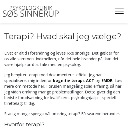
Gå
til
hovedindhold
Terapi? Hvad skal jeg vælge?
Livet er altid i forandring og leves ikke snorlige. Det gælder for
os alle sammen. Indimellem, når det hele brænder på, kan det
være hjælpsomt at tale med en psykolog.
Jeg benytter terapi med dokumenteret effekt. Jeg har
specialiseret mig indenfor
kognitiv terapi
,
ACT
og
EMDR
. Læs
mere om metode her. Foruden mangeårig solid erfaring, så har
jeg viden omkring mange problemstillinger. Dette giver dig den
bedste forudsætning for kvalificeret psykologhjælp – specielt
tilrettelagt til dig.
Stadig mange spørgsmål omkring terapi? Få svarene herunder.
Hvorfor terapi?