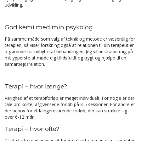
udvikling.
God kemi med min psykolog
På samme måde som valg af teknik og metode er væsentlig for
terapien, så viser forskning også at relationen til din terapeut er
afgørende for udbytte af behandlingen. Jeg vil bestræbe mig på
mit ypperste at møde dig tillidsfuldt og trygt og hjælpe til en
samarbejdsrelation.
Terapi – hvor længe?
Varighed af et terapiforløb er meget individuelt. For nogle er der
tale om korte, afgrænsede forløb på 3-5 sessioner. For andre er
der behov for et længerevarende forløb, der kan strække sig
over 6-12 mdr.
Terapi – hvor ofte?
Til at starte med bygges et forløb oftest op med samtaler enten