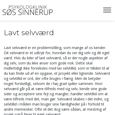
Gå
til
hovedindhold
Lavt selvværd
Lavt selvværd er en problemstilling, som mange af os kender.
Dit selvværd er et udtryk for, hvordan du ser dig selv og dit eget
værd. Hvis du lider af lavt selvværd, så er der nogle aspekter af
dig selv, som du ikke anser som gode nok. Dette skal
midlertidigt ikke forveksles med lav selvtillid, som er tilliden til at
du kan finde ud af en opgave, et projekt eller lignende. Selvværd
og selvtillid er ord, der ofte bruges i flæng. Men de betyder
noget forskelligt, selvom de i høj grad spiller sammen. Hvor
selvværd går på at være tilfreds med sig selv, kende sine gode
sider og acceptere sine fejl og mangler, handler selvtillid om at
være tilfreds med det, man gør. Selvværd skabes i det indre, og
selvtillid i måden man bruger sine færdigheder på i forhold til
andre mennesker. Ofte vil det dog være sådan, at mestring af
noget også fører til øget selvværd.