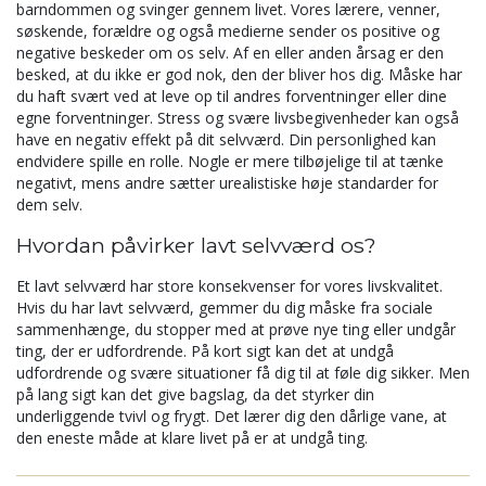
barndommen og svinger gennem livet. Vores lærere, venner,
søskende, forældre og også medierne sender os positive og
negative beskeder om os selv. Af en eller anden årsag er den
besked, at du ikke er god nok, den der bliver hos dig. Måske har
du haft svært ved at leve op til andres forventninger eller dine
egne forventninger. Stress og svære livsbegivenheder kan også
have en negativ effekt på dit selvværd. Din personlighed kan
endvidere spille en rolle. Nogle er mere tilbøjelige til at tænke
negativt, mens andre sætter urealistiske høje standarder for
dem selv.
Hvordan påvirker lavt selvværd os?
Et lavt selvværd har store konsekvenser for vores livskvalitet.
Hvis du har lavt selvværd, gemmer du dig måske fra sociale
sammenhænge, du stopper med at prøve nye ting eller undgår
ting, der er udfordrende. På kort sigt kan det at undgå
udfordrende og svære situationer få dig til at føle dig sikker. Men
på lang sigt kan det give bagslag, da det styrker din
underliggende tvivl og frygt. Det lærer dig den dårlige vane, at
den eneste måde at klare livet på er at undgå ting.