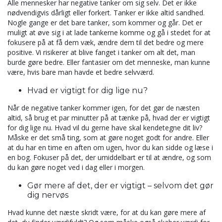
Alle mennesker har negative tanker om sig selv. Det er ikke
nødvendigvis dårligt eller forkert. Tanker er ikke altid sandhed.
Nogle gange er det bare tanker, som kommer og går. Det er
muligt at øve sig i at lade tankerne komme og gå i stedet for at
fokusere på at få dem væk, ændre dem til det bedre og mere
positive. Vi risikerer at blive fanget i tanker om alt det, man
burde gøre bedre. Eller fantasier om det menneske, man kunne
være, hvis bare man havde et bedre selvværd.
Hvad er vigtigt for dig lige nu?
Når de negative tanker kommer igen, for det gør de næsten
altid, så brug et par minutter på at tænke på, hvad der er vigtigt
for dig lige nu. Hvad vil du gerne have skal kendetegne dit liv?
Måske er det små ting, som at gøre noget godt for andre. Eller
at du har en time en aften om ugen, hvor du kan sidde og læse i
en bog. Fokuser på det, der umiddelbart er til at ændre, og som
du kan gøre noget ved i dag eller i morgen.
Gør mere af det, der er vigtigt – selvom det gør
dig nervøs
Hvad kunne det næste skridt være, for at du kan gøre mere af