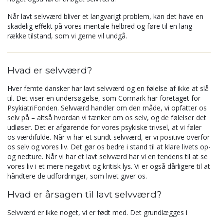
Når lavt selvværd bliver et langvarigt problem, kan det have en
skadelig effekt på vores mentale helbred og føre til en lang
række tilstand, som vi gerne vil undgå.
Hvad er selvværd?
Hver femte dansker har lavt selvværd og en følelse af ikke at slå
til. Det viser en undersøgelse, som Cormark har foretaget for
PsykiatriFonden. Selvværd handler om den måde, vi opfatter os
selv på – altså hvordan vi tænker om os selv, og de følelser det
udløser. Det er afgørende for vores psykiske trivsel, at vi føler
os værdifulde. Når vi har et sundt selvværd, er vi positive overfor
os selv og vores liv. Det gør os bedre i stand til at klare livets op-
og nedture. Når vi har et lavt selvværd har vi en tendens til at se
vores liv i et mere negativt og kritisk lys. Vi er også dårligere til at
håndtere de udfordringer, som livet giver os.
Hvad er årsagen til lavt selvværd?
Selvværd er ikke noget, vi er født med. Det grundlægges i