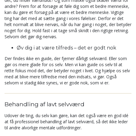
det, du finder værdifuldt? Og som måske også skaber værdi for
andre? Frem for at forsøge at føle dig som et bedre menneske,
kan du gøre et forsøg på at være et bedre menneske. Vigtige
ting har det med at sætte gang i vores følelser. Derfor er det
helt normalt at blive nervøs, når du har gang i noget, der betyder
noget for dig. Hold fast i at tage små skridt i den rigtige retning.
Selvom det gør dig nervøs.
Øv dig i at være tilfreds – det er godt nok
Der findes ikke en guide, der fjerner dårligt selvværd. Eller som
gør os mere glade for os selv. Men vi kan guide os selv til at
rette fokus mod det, der betyder noget i livet. Og hjælpe os selv
med at blive mere tilfredse med den indsats, vi gør. Også
selvom vi stadig ikke synes, vi er gode nok, som vi er.
Behandling af lavt selvværd
Udover de ting, du selv kan gøre, kan det også være en god idé
at få professionel behandling af lavt selvværd, så det ikke leder
til andre alvorlige mentale udfordringer.