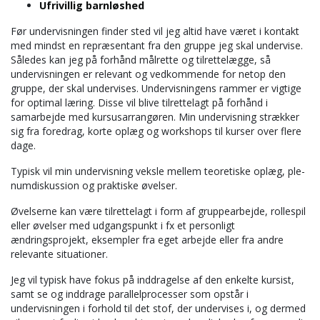
Ufrivillig barnløshed
Før undervisningen finder sted vil jeg altid have været i kontakt
med mindst en repræsentant fra den gruppe jeg skal undervise.
Således kan jeg på forhånd målrette og tilrettelægge, så
undervisningen er relevant og vedkommende for netop den
gruppe, der skal undervises. Undervisningens rammer er vigtige
for optimal læring. Disse vil blive tilrettelagt på forhånd i
samarbejde med kursusarrangøren. Min undervisning strækker
sig fra foredrag, korte oplæg og workshops til kurser over flere
dage.
Typisk vil min undervisning veksle mellem teoretiske oplæg, ple­
numdiskussion og praktiske øvelser.
Øvelserne kan være tilrettelagt i form af gruppearbejde, rollespil
eller øvelser med udgangspunkt i fx et personligt
ændringsprojekt, eksempler fra eget arbejde eller fra andre
relevante situationer.
Jeg vil typisk have fokus på inddragelse af den enkelte kursist,
samt se og inddrage parallelprocesser som opstår i
undervisningen i forhold til det stof, der undervises i, og dermed